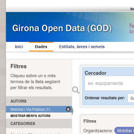
Inici
Dades
Entitats, àrees i serveis
Filtres
Cercador
Cliqueu sobre un o més
termes de la llista següent
per filtrar els resultats.
Ordenar resultats per
AUTORS
Mobiliat i Via Pública (1)
MOSTRAR MENYS AUTORS
Filtres
CATEGORIES
Organitzacions:
Mobiliat 