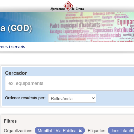
rees i serveis
Cercador
Ordenar resultats per
Filtres
Organitzacions:
Mobiliat i Via Pública
Etiquetes:
Jocs infanti