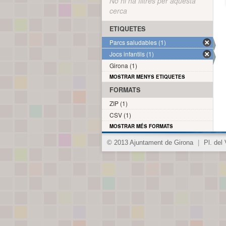
No hi ha filtres per aquesta
cerca
ETIQUETES
Parcs saludables (1)
Jocs infantils (1)
Girona (1)
MOSTRAR MENYS ETIQUETES
FORMATS
ZIP (1)
CSV (1)
MOSTRAR MÉS FORMATS
© 2013 Ajuntament de Girona
|
Pl. del