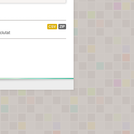
CSV
ZIP
ciutat