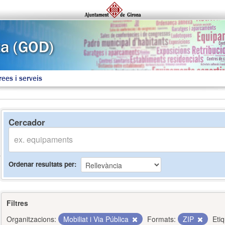
rees i serveis
Cercador
Ordenar resultats per
Filtres
Organitzacions:
Mobiliat i Via Pública
Formats:
ZIP
Eti