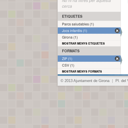
No hi ha filtres per aquesta
cerca
ETIQUETES
Parcs saludables (1)
Jocs infantils (1)
Girona (1)
MOSTRAR MENYS ETIQUETES
FORMATS
ZIP (1)
CSV (1)
MOSTRAR MENYS FORMATS
© 2013 Ajuntament de Girona
|
Pl. del