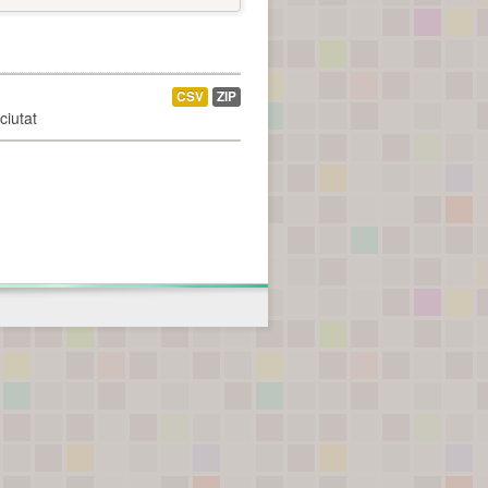
CSV
ZIP
ciutat