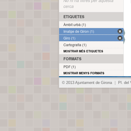
No hi ha filtres per aquesta
cerca
ETIQUETES
Àmbit urbà (1)
Imatge de Giron (1)
Giro (1)
Cartografia (1)
MOSTRAR MÉS ETIQUETES
FORMATS
PDF (1)
MOSTRAR MENYS FORMATS
© 2013 Ajuntament de Girona
|
Pl. del