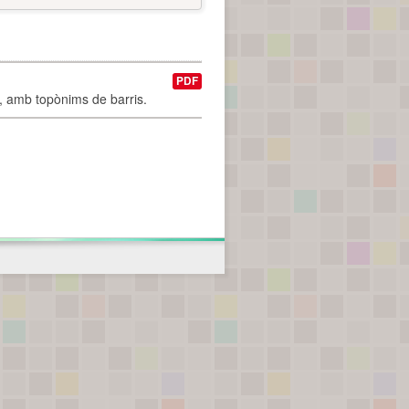
PDF
I, amb topònims de barris.