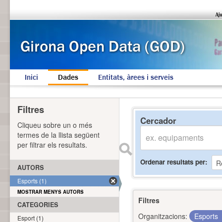
Inici
Dades
Entitats, àrees i serveis
Filtres
Cercador
Cliqueu sobre un o més
termes de la llista següent
per filtrar els resultats.
Ordenar resultats per
AUTORS
Esports (1)
MOSTRAR MENYS AUTORS
Filtres
CATEGORIES
Organitzacions:
Esports
Esport (1)