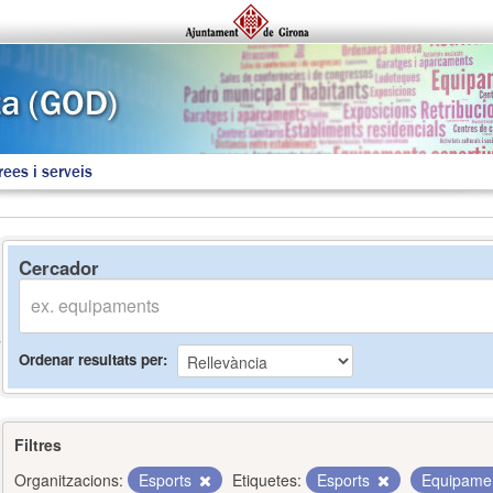
rees i serveis
Cercador
Ordenar resultats per
Filtres
Organitzacions:
Esports
Etiquetes:
Esports
Equipame