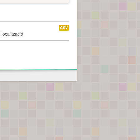
CSV
localització