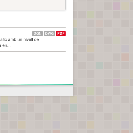
DGN
DWG
PDF
àfic amb un nivell de
a en...