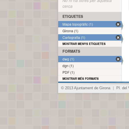
No hi ha filtres per aquesta
cerca
ETIQUETES
Mapa topogràfic (1)
Girona (1)
Cartografia (1)
MOSTRAR MENYS ETIQUETES
FORMATS
dwg (1)
dgn (1)
PDF (1)
MOSTRAR MÉS FORMATS
© 2013 Ajuntament de Girona
|
Pl. del