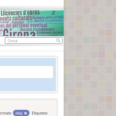
ormats:
dwg
Etiquetes: