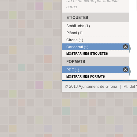
No hi ha filtres per aquesta
cerca
ETIQUETES
Àmbit urbà (1)
Plànol (1)
Girona (1)
Cartografi (1)
MOSTRAR MÉS ETIQUETES
FORMATS
PDF (1)
MOSTRAR MÉS FORMATS
© 2013 Ajuntament de Girona
|
Pl. del