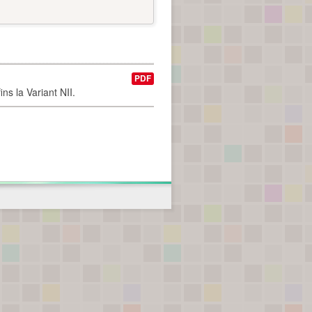
PDF
ns la Variant NII.