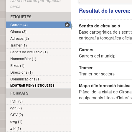
No hi ha filtres per aquesta
cerca
Resultat de la cerca
ETIQUETES
Carrers (4)
Sentits de circulació
Girona (3)
Base cartogràfica dels sentit
cartografia topogràfica ofici
Adreces (2)
Tramer (1)
Carrers
Sentits de circulació (1)
Carrers del municipi.
Nomenclàtor (1)
Eixos (1)
Tramer
Direccions (1)
Tramer per sectors
Comunicacions (1)
Mapa d'informació bàsica i
MOSTRAR MENYS ETIQUETES
Plànol de la ciutat de Girona
FORMATS
equipaments i llocs d'interès 
PDF (3)
dgn (2)
CSV (2)
dwg (1)
ZIP (1)