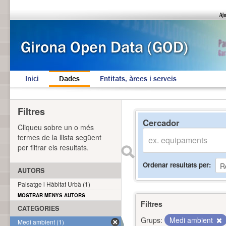
Inici
Dades
Entitats, àrees i serveis
Filtres
Cercador
Cliqueu sobre un o més
termes de la llista següent
per filtrar els resultats.
Ordenar resultats per
AUTORS
Paisatge i Hàbitat Urbà (1)
MOSTRAR MENYS AUTORS
Filtres
CATEGORIES
Grups:
Medi ambient
Medi ambient (1)