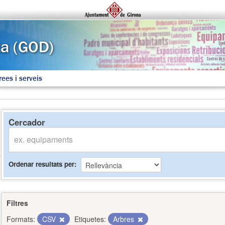
rees i serveis
Cercador
Ordenar resultats per
Filtres
Formats:
CSV
Etiquetes:
Arbres