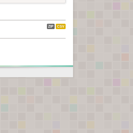
ZIP
CSV