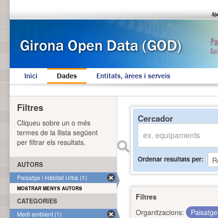
Inici
Dades
Entitats, àrees i serveis
Filtres
Cercador
Cliqueu sobre un o més
termes de la llista següent
per filtrar els resultats.
Ordenar resultats per
AUTORS
Paisatge i Hàbitat Urbà (1)
MOSTRAR MENYS AUTORS
Filtres
CATEGORIES
Organitzacions:
Paisatge
Medi ambient (1)