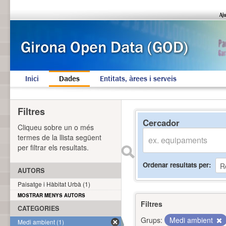
Inici
Dades
Entitats, àrees i serveis
Filtres
Cercador
Cliqueu sobre un o més
termes de la llista següent
per filtrar els resultats.
Ordenar resultats per
AUTORS
Paisatge i Hàbitat Urbà (1)
MOSTRAR MENYS AUTORS
Filtres
CATEGORIES
Grups:
Medi ambient
Medi ambient (1)