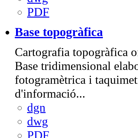
PDF
Base topogràfica
Cartografia topogràfica o
Base tridimensional elabo
fotogramètrica i taquimet
d'informació...
dgn
dwg
PDF