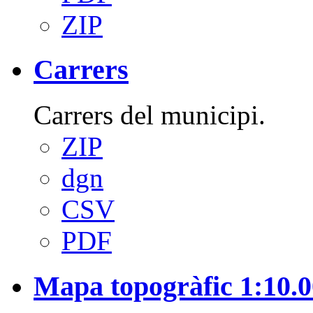
ZIP
Carrers
Carrers del municipi.
ZIP
dgn
CSV
PDF
Mapa topogràfic 1:10.