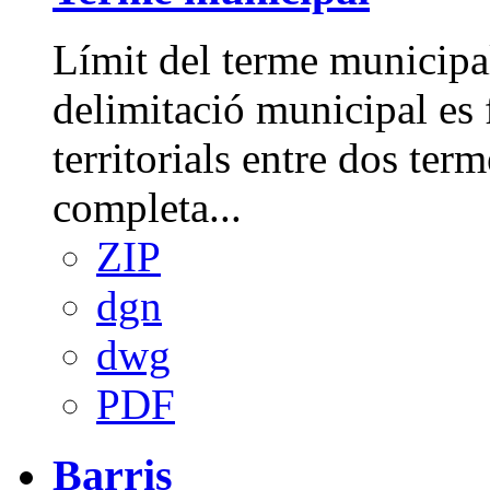
Límit del terme municipa
delimitació municipal es f
territorials entre dos ter
completa...
ZIP
dgn
dwg
PDF
Barris