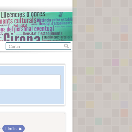
:
Límits