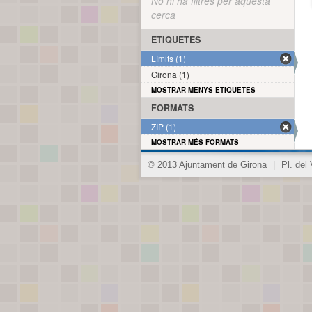
No hi ha filtres per aquesta
cerca
ETIQUETES
Límits (1)
Girona (1)
MOSTRAR MENYS ETIQUETES
FORMATS
ZIP (1)
MOSTRAR MÉS FORMATS
© 2013 Ajuntament de Girona
|
Pl. del