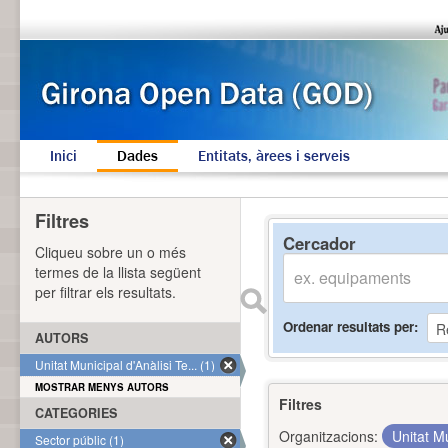
Inici
Dades
Entitats, àrees i serveis
Filtres
Cercador
Cliqueu sobre un o més
termes de la llista següent
per filtrar els resultats.
Ordenar resultats per
AUTORS
Unitat Municipal d'Anàlisi Te... (1)
MOSTRAR MENYS AUTORS
Filtres
CATEGORIES
Organitzacions:
Unitat Mu
Sector públic (1)