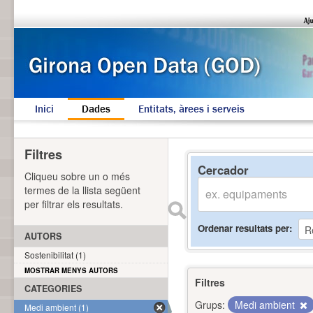
Inici
Dades
Entitats, àrees i serveis
Filtres
Cercador
Cliqueu sobre un o més
termes de la llista següent
per filtrar els resultats.
Ordenar resultats per
AUTORS
Sostenibilitat (1)
MOSTRAR MENYS AUTORS
Filtres
CATEGORIES
Grups:
Medi ambient
Medi ambient (1)