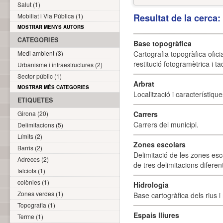
Salut (1)
Mobiliat i Via Pública (1)
Resultat de la cerca
MOSTRAR MENYS AUTORS
CATEGORIES
Base topogràfica
Medi ambient (3)
Cartografia topogràfica ofic
restitució fotogramètrica i ta
Urbanisme i infraestructures (2)
Sector públic (1)
Arbrat
MOSTRAR MÉS CATEGORIES
Localització i característique
ETIQUETES
Girona (20)
Carrers
Carrers del municipi.
Delimitacions (5)
Límits (2)
Zones escolars
Barris (2)
Delimitació de les zones esc
Adreces (2)
de tres delimitacions difere
falciots (1)
colònies (1)
Hidrologia
Zones verdes (1)
Base cartogràfica dels rius i 
Topografia (1)
Espais lliures
Terme (1)