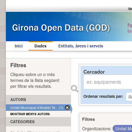
Inici
Dades
Entitats, àrees i serveis
Filtres
Cercador
Cliqueu sobre un o més
termes de la llista següent
per filtrar els resultats.
Ordenar resultats per
AUTORS
Unitat Municipal d'Anàlisi Te... (1)
MOSTRAR MENYS AUTORS
Filtres
CATEGORIES
Organitzacions:
Unitat Mu