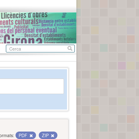
ormats:
PDF
ZIP