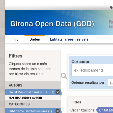
Inici
Dades
Entitats, àrees i serveis
Filtres
Cercador
Cliqueu sobre un o més
termes de la llista següent
per filtrar els resultats.
Ordenar resultats per
AUTORS
Unitat Municipal d'Anàlisi Te... (1)
MOSTRAR MENYS AUTORS
Filtres
CATEGORIES
Organitzacions:
Unitat Mu
Urbanisme i infraestructures (1)