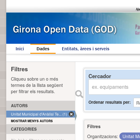
Inici
Dades
Entitats, àrees i serveis
Filtres
Cercador
Cliqueu sobre un o més
termes de la llista següent
per filtrar els resultats.
Ordenar resultats per
AUTORS
Unitat Municipal d'Anàlisi Te... (1)
MOSTRAR MENYS AUTORS
Filtres
CATEGORIES
Organitzacions:
Unitat Mu