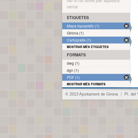
No hi ha filtres per aquesta
cerca
ETIQUETES
Mapa topogràfic (1)
Girona (1)
Cartografia (1)
MOSTRAR MÉS ETIQUETES
FORMATS
dwg (1)
dgn (1)
PDF (1)
MOSTRAR MÉS FORMATS
© 2013 Ajuntament de Girona
|
Pl. del