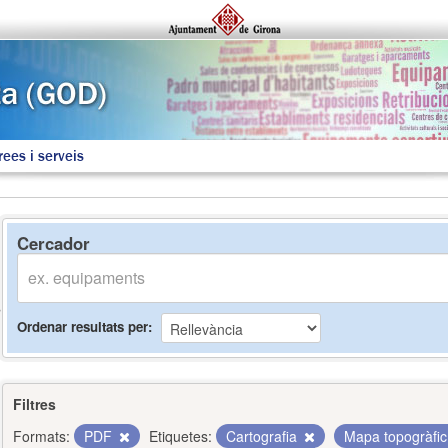
rees i serveis
Cercador
Ordenar resultats per
Filtres
Formats:
PDF
Etiquetes:
Cartografia
Mapa topogràfi