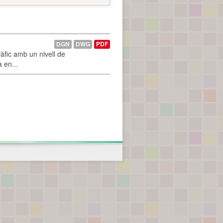
DGN
DWG
PDF
àfic amb un nivell de
a en...