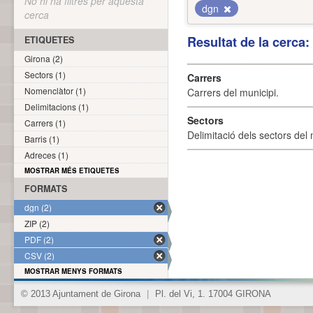
No hi ha filtres per aquesta
dgn
cerca
Resultat de la cerca
ETIQUETES
Girona (2)
Sectors (1)
Carrers
Nomenclàtor (1)
Carrers del municipi.
Delimitacions (1)
Sectors
Carrers (1)
Delimitació dels sectors del 
Barris (1)
Adreces (1)
MOSTRAR MÉS ETIQUETES
FORMATS
dgn (2)
ZIP (2)
PDF (2)
CSV (2)
MOSTRAR MENYS FORMATS
© 2013 Ajuntament de Girona
|
Pl. del Vi, 1. 17004 GIRONA