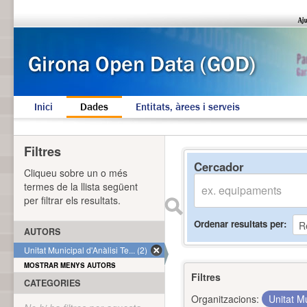
Inici
Dades
Entitats, àrees i serveis
Filtres
Cercador
Cliqueu sobre un o més
termes de la llista següent
per filtrar els resultats.
Ordenar resultats per
AUTORS
Unitat Municipal d'Anàlisi Te... (2)
MOSTRAR MENYS AUTORS
Filtres
CATEGORIES
Organitzacions:
Unitat Mu