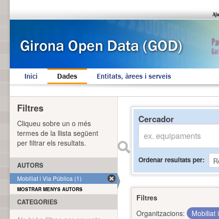
Inici
Dades
Entitats, àrees i serveis
Filtres
Cercador
Cliqueu sobre un o més
termes de la llista següent
per filtrar els resultats.
Ordenar resultats per
AUTORS
Mobiliat i Via Pública (1)
MOSTRAR MENYS AUTORS
Filtres
CATEGORIES
Organitzacions:
Mobiliat 