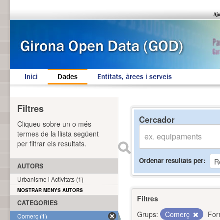
Inici
Dades
Entitats, àrees i serveis
Filtres
Cercador
Cliqueu sobre un o més
termes de la llista següent
per filtrar els resultats.
Ordenar resultats per
AUTORS
Urbanisme i Activitats (1)
MOSTRAR MENYS AUTORS
Filtres
CATEGORIES
Grups:
Comerç
For
Comerç (1)