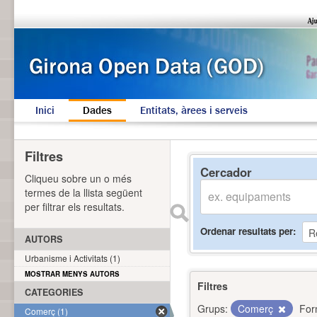
Inici
Dades
Entitats, àrees i serveis
Filtres
Cercador
Cliqueu sobre un o més
termes de la llista següent
per filtrar els resultats.
Ordenar resultats per
AUTORS
Urbanisme i Activitats (1)
MOSTRAR MENYS AUTORS
Filtres
CATEGORIES
Grups:
Comerç
For
Comerç (1)