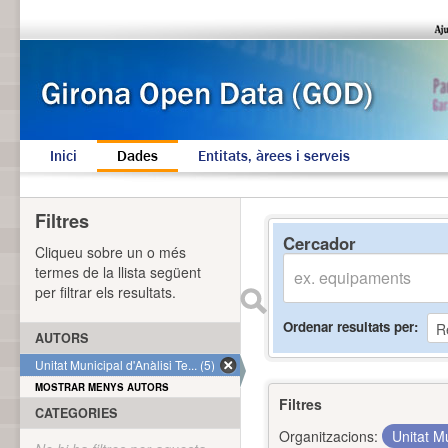
Inici
Dades
Entitats, àrees i serveis
Filtres
Cercador
Cliqueu sobre un o més
termes de la llista següent
per filtrar els resultats.
Ordenar resultats per
AUTORS
Unitat Municipal d'Anàlisi Te... (5)
MOSTRAR MENYS AUTORS
Filtres
CATEGORIES
Organitzacions:
Unitat Mu