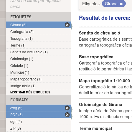
No hi ha filtres per aquesta
Etiquetes:
Girona
cerca
Resultat de la cerca
ETIQUETES
Girona (5)
Cartografia (2)
Sentits de circulació
Topografia (1)
Base cartogràfica dels sentit
cartografia topogràfica ofici
Terme (1)
Sentits de circulació (1)
Base topogràfica
Ortoimatge (1)
Cartografia topogràfica ofic
Ortofoto (1)
restitució fotogramètrica i ta
Municipi (1)
Mapa topogràfic (1)
Mapa topogràfic 1:10.000
Imatge aèria (1)
Generalització temàtica de l
detall inferior de la cartogra
MOSTRAR MÉS ETIQUETES
FORMATS
Ortoimatge de Girona
dwg (5)
Imatge aèria de Girona geor
PDF (5)
1000m. Es distribueix sempre
dgn (4)
Terme municipal
ZIP (3)