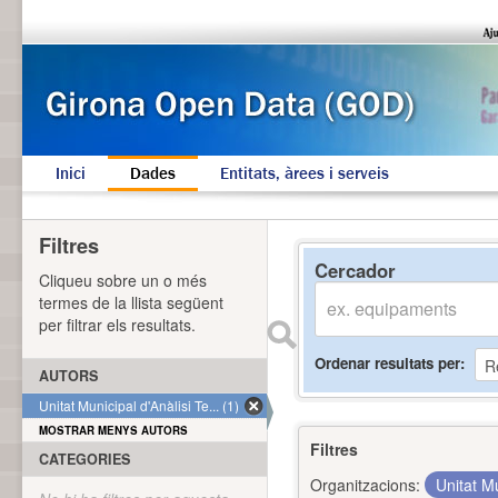
Inici
Dades
Entitats, àrees i serveis
Filtres
Cercador
Cliqueu sobre un o més
termes de la llista següent
per filtrar els resultats.
Ordenar resultats per
AUTORS
Unitat Municipal d'Anàlisi Te... (1)
MOSTRAR MENYS AUTORS
Filtres
CATEGORIES
Organitzacions:
Unitat Mu