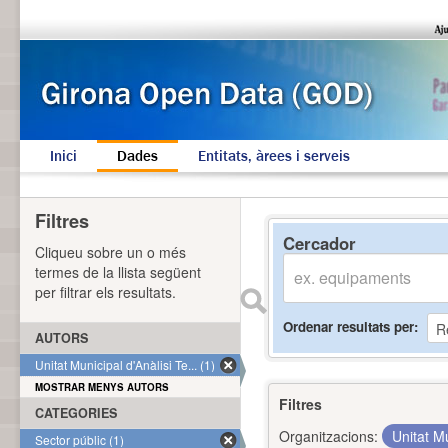
Inici
Dades
Entitats, àrees i serveis
Filtres
Cercador
Cliqueu sobre un o més
termes de la llista següent
per filtrar els resultats.
Ordenar resultats per
AUTORS
Unitat Municipal d'Anàlisi Te... (1)
MOSTRAR MENYS AUTORS
Filtres
CATEGORIES
Organitzacions:
Unitat Mu
Sector públic (1)