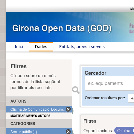
Inici
Dades
Entitats, àrees i serveis
Filtres
Cercador
Cliqueu sobre un o més
termes de la llista següent
per filtrar els resultats.
Ordenar resultats per
AUTORS
Oficina de Comunicació, Docum... (1)
MOSTRAR MENYS AUTORS
Filtres
CATEGORIES
Organitzacions:
Oficina 
Sector públic (1)