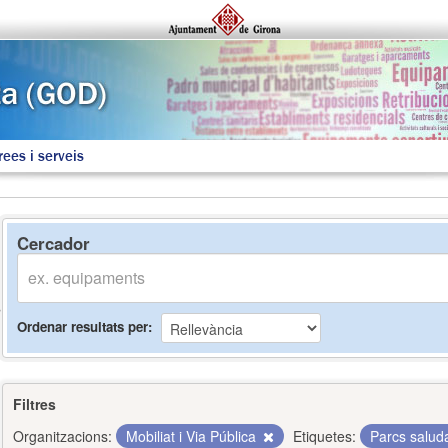
rees i serveis
Cercador
Ordenar resultats per
Filtres
Organitzacions:
Mobiliat i Via Pública
Etiquetes:
Parcs salud