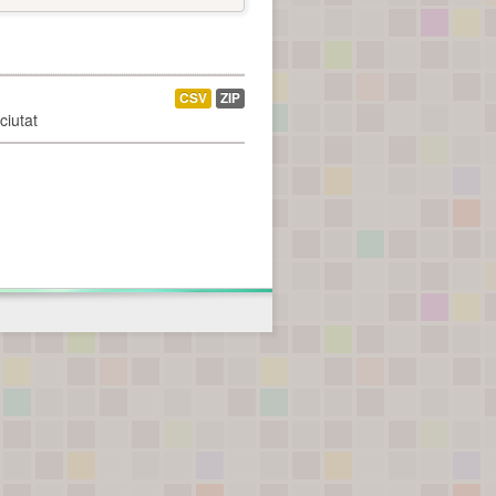
CSV
ZIP
ciutat