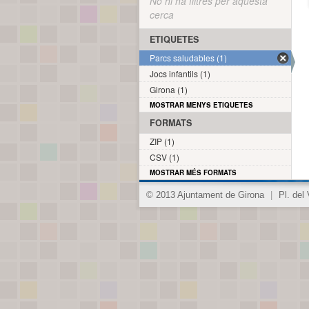
No hi ha filtres per aquesta
cerca
ETIQUETES
Parcs saludables (1)
Jocs infantils (1)
Girona (1)
MOSTRAR MENYS ETIQUETES
FORMATS
ZIP (1)
CSV (1)
MOSTRAR MÉS FORMATS
© 2013 Ajuntament de Girona
|
Pl. del