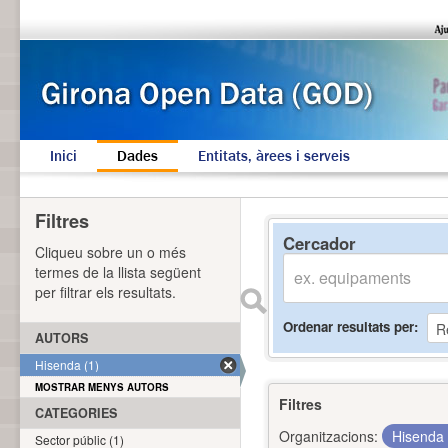
Inici
Dades
Entitats, àrees i serveis
Filtres
Cercador
Cliqueu sobre un o més
termes de la llista següent
per filtrar els resultats.
Ordenar resultats per
AUTORS
Hisenda (1)
MOSTRAR MENYS AUTORS
Filtres
CATEGORIES
Organitzacions:
Hisenda
Sector públic (1)