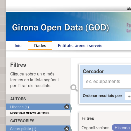
Inici
Dades
Entitats, àrees i serveis
Filtres
Cercador
Cliqueu sobre un o més
termes de la llista següent
per filtrar els resultats.
Ordenar resultats per
AUTORS
Hisenda (1)
MOSTRAR MENYS AUTORS
Filtres
CATEGORIES
Organitzacions:
Hisenda
Sector públic (1)