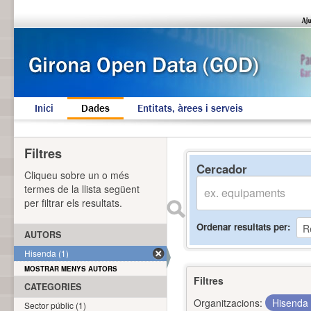
Inici
Dades
Entitats, àrees i serveis
Filtres
Cercador
Cliqueu sobre un o més
termes de la llista següent
per filtrar els resultats.
Ordenar resultats per
AUTORS
Hisenda (1)
MOSTRAR MENYS AUTORS
Filtres
CATEGORIES
Organitzacions:
Hisenda
Sector públic (1)