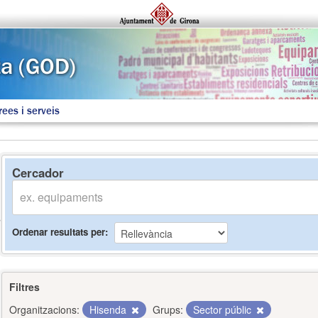
rees i serveis
Cercador
Ordenar resultats per
Filtres
Organitzacions:
Hisenda
Grups:
Sector públic