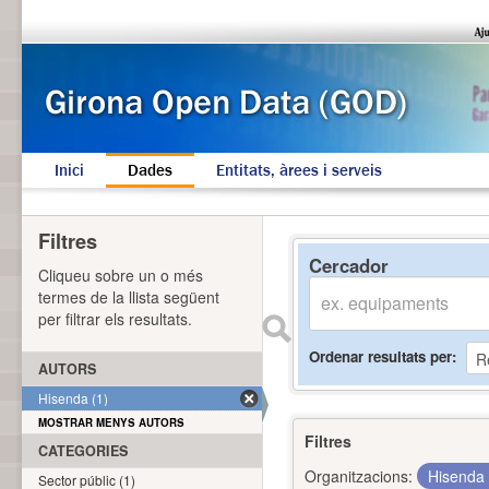
Inici
Dades
Entitats, àrees i serveis
Filtres
Cercador
Cliqueu sobre un o més
termes de la llista següent
per filtrar els resultats.
Ordenar resultats per
AUTORS
Hisenda (1)
MOSTRAR MENYS AUTORS
Filtres
CATEGORIES
Organitzacions:
Hisenda
Sector públic (1)