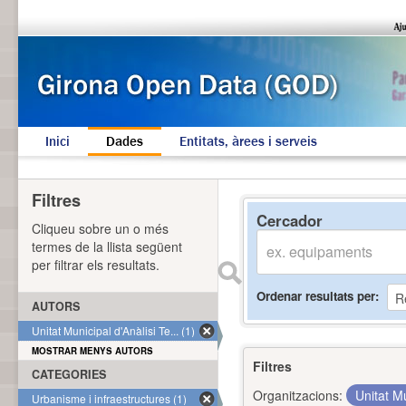
Inici
Dades
Entitats, àrees i serveis
Filtres
Cercador
Cliqueu sobre un o més
termes de la llista següent
per filtrar els resultats.
Ordenar resultats per
AUTORS
Unitat Municipal d'Anàlisi Te... (1)
MOSTRAR MENYS AUTORS
Filtres
CATEGORIES
Organitzacions:
Unitat Mu
Urbanisme i infraestructures (1)