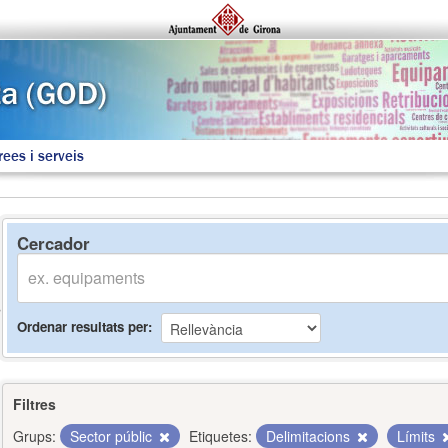
rees i serveis
Cercador
Ordenar resultats per
Filtres
Grups:
Sector públic
Etiquetes:
Delimitacions
Límits