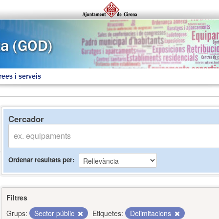
rees i serveis
Cercador
Ordenar resultats per
Filtres
Grups:
Sector públic
Etiquetes:
Delimitacions