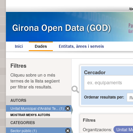
Inici
Dades
Entitats, àrees i serveis
Filtres
Cercador
Cliqueu sobre un o més
termes de la llista següent
per filtrar els resultats.
Ordenar resultats per
AUTORS
Unitat Municipal d'Anàlisi Te... (1)
MOSTRAR MENYS AUTORS
Filtres
CATEGORIES
Organitzacions:
Unitat Mu
Sector públic (1)