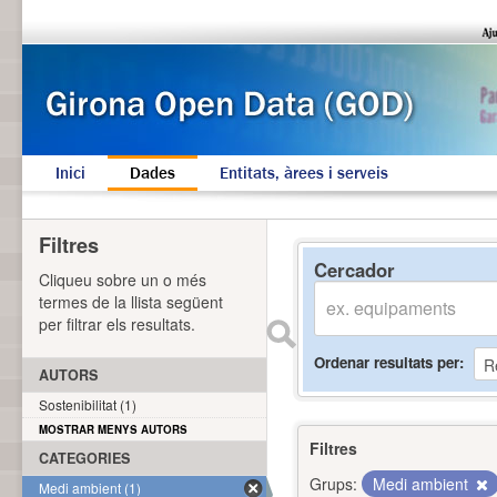
Inici
Dades
Entitats, àrees i serveis
Filtres
Cercador
Cliqueu sobre un o més
termes de la llista següent
per filtrar els resultats.
Ordenar resultats per
AUTORS
Sostenibilitat (1)
MOSTRAR MENYS AUTORS
Filtres
CATEGORIES
Grups:
Medi ambient
Medi ambient (1)