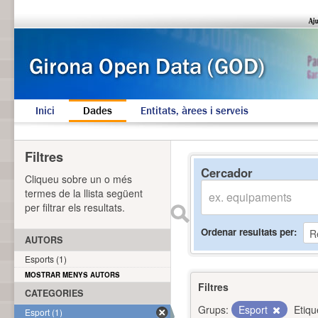
Inici
Dades
Entitats, àrees i serveis
Filtres
Cercador
Cliqueu sobre un o més
termes de la llista següent
per filtrar els resultats.
Ordenar resultats per
AUTORS
Esports (1)
MOSTRAR MENYS AUTORS
Filtres
CATEGORIES
Grups:
Esport
Etiqu
Esport (1)