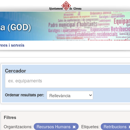
rees i serveis
Cercador
Ordenar resultats per
Filtres
Organitzacions:
Recursos Humans
Etiquetes:
Retribucions