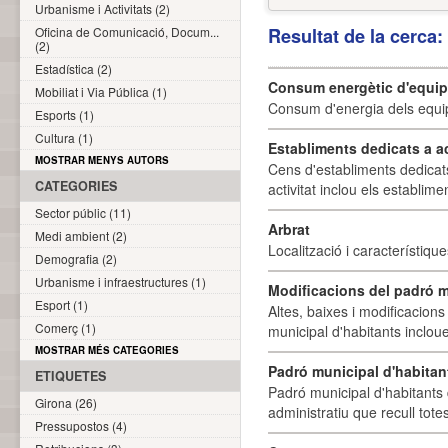
Urbanisme i Activitats (2)
Oficina de Comunicació, Docum...
Resultat de la cerca
(2)
Estadística (2)
Consum energètic d'equi
Mobiliat i Via Pública (1)
Consum d'energia dels equi
Esports (1)
Cultura (1)
Establiments dedicats a a
MOSTRAR MENYS AUTORS
Cens d'establiments dedicat
CATEGORIES
activitat inclou els establime
Sector públic (11)
Arbrat
Medi ambient (2)
Localització i característique
Demografia (2)
Urbanisme i infraestructures (1)
Modificacions del padró m
Esport (1)
Altes, baixes i modificacion
Comerç (1)
municipal d'habitants incloue
MOSTRAR MÉS CATEGORIES
Padró municipal d'habitan
ETIQUETES
Padró municipal d'habitants 
Girona (26)
administratiu que recull tote
Pressupostos (4)