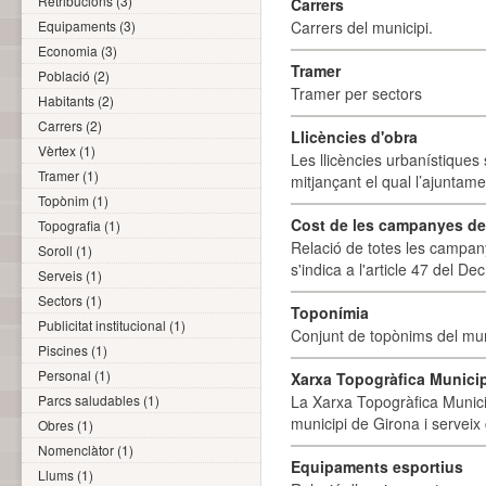
Retribucions (3)
Carrers
Equipaments (3)
Carrers del municipi.
Economia (3)
Tramer
Població (2)
Tramer per sectors
Habitants (2)
Carrers (2)
Llicències d'obra
Vèrtex (1)
Les llicències urbanístiques 
Tramer (1)
mitjançant el qual l’ajuntame
Topònim (1)
Cost de les campanyes de p
Topografia (1)
Relació de totes les campany
Soroll (1)
s'indica a l'article 47 del De
Serveis (1)
Sectors (1)
Toponímia
Publicitat institucional (1)
Conjunt de topònims del mun
Piscines (1)
Personal (1)
Xarxa Topogràfica Munici
Parcs saludables (1)
La Xarxa Topogràfica Munici
municipi de Girona i serveix
Obres (1)
Nomenclàtor (1)
Equipaments esportius
Llums (1)