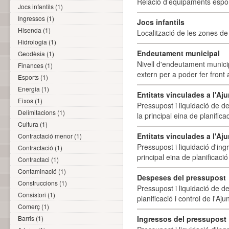
Relació d’equipaments esporti
Jocs infantils (1)
Ingressos (1)
Jocs infantils
Hisenda (1)
Localització de les zones de j
Hidrologia (1)
Endeutament municipal
Geodèsia (1)
Nivell d'endeutament munici
Finances (1)
extern per a poder fer front 
Esports (1)
Energia (1)
Entitats vinculades a l'A
Eixos (1)
Pressupost i liquidació de d
Delimitacions (1)
la principal eina de planifica
Cultura (1)
Entitats vinculades a l'Aj
Contractació menor (1)
Pressupost i liquidació d'ing
Contractació (1)
principal eina de planificació
Contractaci (1)
Contaminació (1)
Despeses del pressupost
Construccions (1)
Pressupost i liquidació de d
Consistori (1)
planificació i control de l'A
Comerç (1)
Barris (1)
Ingressos del pressupost