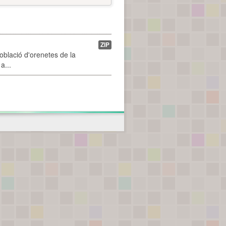
ZIP
població d'orenetes de la
a...