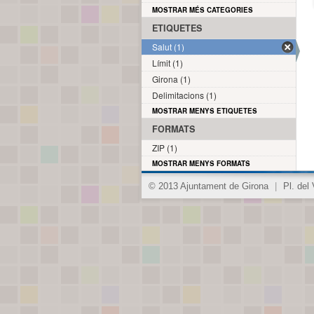
MOSTRAR MÉS CATEGORIES
ETIQUETES
Salut (1)
Límit (1)
Girona (1)
Delimitacions (1)
MOSTRAR MENYS ETIQUETES
FORMATS
ZIP (1)
MOSTRAR MENYS FORMATS
© 2013 Ajuntament de Girona
|
Pl. del