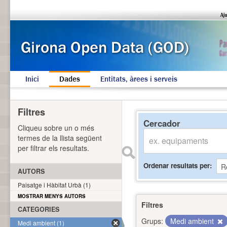
Inici
Dades
Entitats, àrees i serveis
Filtres
Cercador
Cliqueu sobre un o més
termes de la llista següent
per filtrar els resultats.
Ordenar resultats per
AUTORS
Paisatge i Hàbitat Urbà (1)
MOSTRAR MENYS AUTORS
Filtres
CATEGORIES
Grups:
Medi ambient
Medi ambient (1)