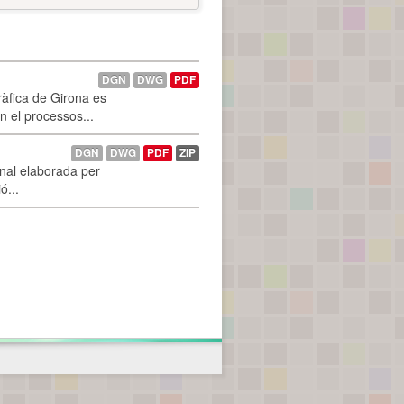
DGN
DWG
PDF
ràfica de Girona es
n el processos...
DGN
DWG
PDF
ZIP
onal elaborada per
ó...