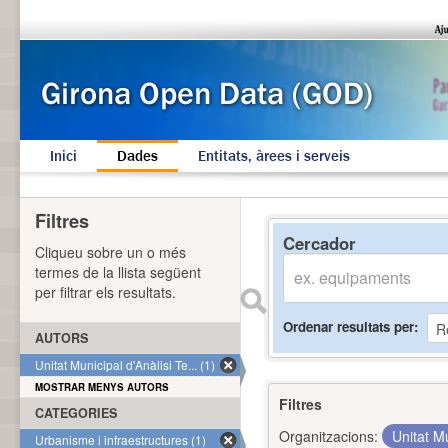
Inici
Dades
Entitats, àrees i serveis
Filtres
Cercador
Cliqueu sobre un o més
termes de la llista següent
per filtrar els resultats.
Ordenar resultats per
AUTORS
Unitat Municipal d'Anàlisi Te... (1)
MOSTRAR MENYS AUTORS
Filtres
CATEGORIES
Organitzacions:
Unitat Mu
Urbanisme i infraestructures (1)